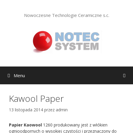
Przejdź
do
Nowoczesne Technologie Ceramiczne s.c.
treści
Menu
Kawool Paper
13 listopada 2014
przez
admin
Papier Kaowool
1260 produkowany jest z włókien
ognioodpornych o wysokiej czystości i przeznaczony do