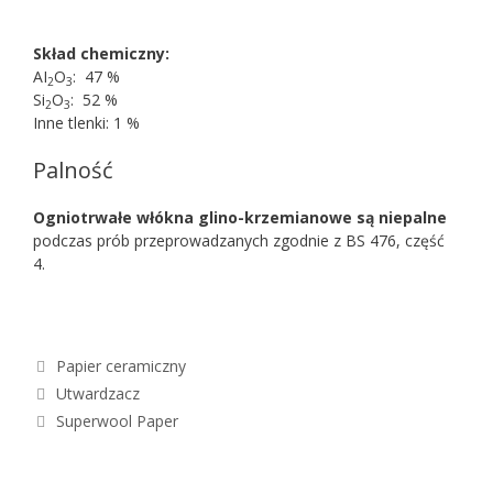
Skład chemiczny:
AI
O
: 47 %
2
3
Si
O
: 52 %
2
3
Inne tlenki: 1 %
Palność
Ogniotrwałe włókna glino-krzemianowe są niepalne
podczas prób przeprowadzanych zgodnie z BS 476, część
4.
Kategorie
Papier ceramiczny
Utwardzacz
Superwool Paper