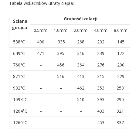
Tabela wskaźników utraty ciepła:
Grubość izolacji
Ściana
gorąca
0.5mm
1.0mm
2.0mm
4.0mm
8.0mm
538°C
400
335
268
202
145
649°C
471
395
316
239
172
760°C
–
456
364
276
200
871°C
–
516
413
315
229
982°C
–
–
462
353
258
1093°C
–
–
510
393
290
1204°C
–
–
–
433
321
1260°C
–
–
–
453
337