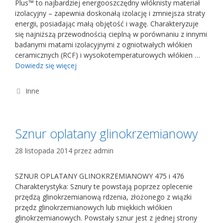
Plus™ to najbardziej energooszczędny włóknisty materiał
izolacyjny – zapewnia doskonałą izolację i zmniejsza straty
energii, posiadając małą objętość i wagę. Charakteryzuje
się najniższą przewodnością cieplną w porównaniu z innymi
badanymi matami izolacyjnymi z ogniotwałych włókien
ceramicznych (RCF) i wysokotemperaturowych włókien …
Dowiedz się więcej
Kategorie
Inne
Sznur oplatany glinokrzemianowy
28 listopada 2014
przez
admin
SZNUR OPLATANY GLINOKRZEMIANOWY 475 i 476
Charakterystyka: Sznury te powstają poprzez oplecenie
przędzą glinokrzemianową rdzenia, złożonego z wiązki
przędz glinokrzemianowych lub miękkich włókien
glinokrzemianowych. Powstały sznur jest z jednej strony