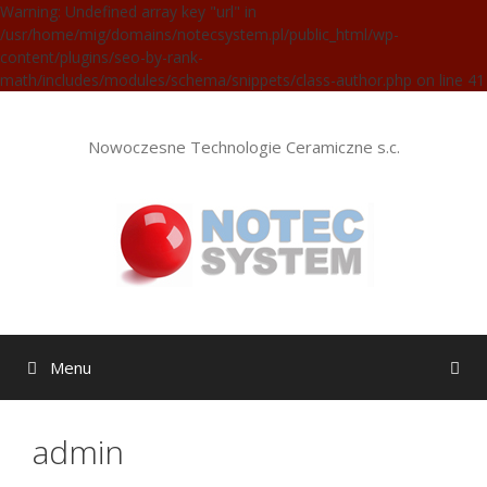
Warning: Undefined array key "url" in
/usr/home/mig/domains/notecsystem.pl/public_html/wp-
content/plugins/seo-by-rank-
math/includes/modules/schema/snippets/class-author.php on line 41
Nowoczesne Technologie Ceramiczne s.c.
Menu
admin