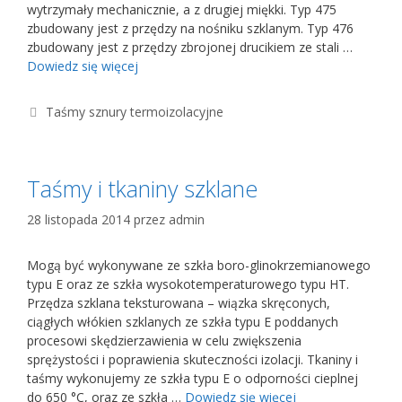
wytrzymały mechanicznie, a z drugiej miękki. Typ 475
zbudowany jest z przędzy na nośniku szklanym. Typ 476
zbudowany jest z przędzy zbrojonej drucikiem ze stali …
Dowiedz się więcej
Kategorie
Taśmy sznury termoizolacyjne
Taśmy i tkaniny szklane
28 listopada 2014
przez
admin
Mogą być wykonywane ze szkła boro-glinokrzemianowego
typu E oraz ze szkła wysokotemperaturowego typu HT.
Przędza szklana teksturowana – wiązka skręconych,
ciągłych włókien szklanych ze szkła typu E poddanych
procesowi skędzierzawienia w celu zwiększenia
sprężystości i poprawienia skuteczności izolacji. Tkaniny i
taśmy wykonujemy ze szkła typu E o odporności cieplnej
do 650 °C, oraz ze szkła …
Dowiedz się więcej