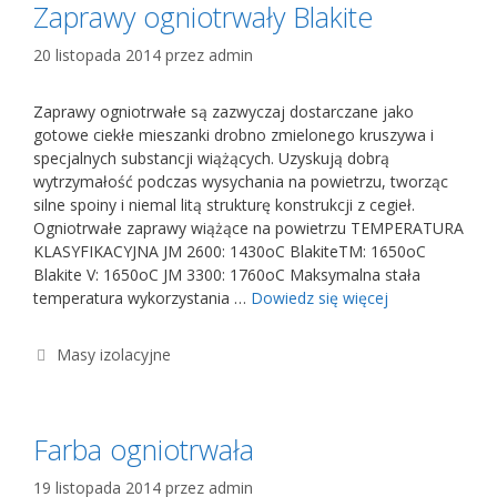
Zaprawy ogniotrwały Blakite
20 listopada 2014
przez
admin
Zaprawy ogniotrwałe są zazwyczaj dostarczane jako
gotowe ciekłe mieszanki drobno zmielonego kruszywa i
specjalnych substancji wiążących. Uzyskują dobrą
wytrzymałość podczas wysychania na powietrzu, tworząc
silne spoiny i niemal litą strukturę konstrukcji z cegieł.
Ogniotrwałe zaprawy wiążące na powietrzu TEMPERATURA
KLASYFIKACYJNA JM 2600: 1430oC BlakiteTM: 1650oC
Blakite V: 1650oC JM 3300: 1760oC Maksymalna stała
temperatura wykorzystania …
Dowiedz się więcej
Kategorie
Masy izolacyjne
Farba ogniotrwała
19 listopada 2014
przez
admin