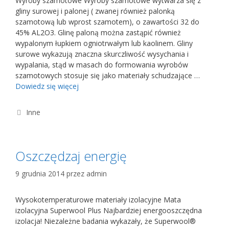
Wyroby szamotowe Wyroby szamotowe wytwarza się z
gliny surowej i palonej ( zwanej również palonką
szamotową lub wprost szamotem), o zawartości 32 do
45% AL2O3. Glinę paloną można zastąpić również
wypalonym łupkiem ogniotrwałym lub kaolinem. Gliny
surowe wykazują znaczna skurczliwość wysychania i
wypalania, stąd w masach do formowania wyrobów
szamotowych stosuje się jako materiały schudzające …
Dowiedz się więcej
Kategorie
Inne
Oszczędzaj energię
9 grudnia 2014
przez
admin
Wysokotemperaturowe materiały izolacyjne Mata
izolacyjna Superwool Plus Najbardziej energooszczędna
izolacja! Niezależne badania wykazały, że Superwool®